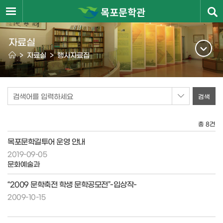
자료실
>
자료실
>
행사자료집
검색어를 입력하세요
총 8건
목포문학길투어 운영 안내
2019-09-05
문화예술과
“2009 문학축전 학생 문학공모전”-입상작-
2009-10-15