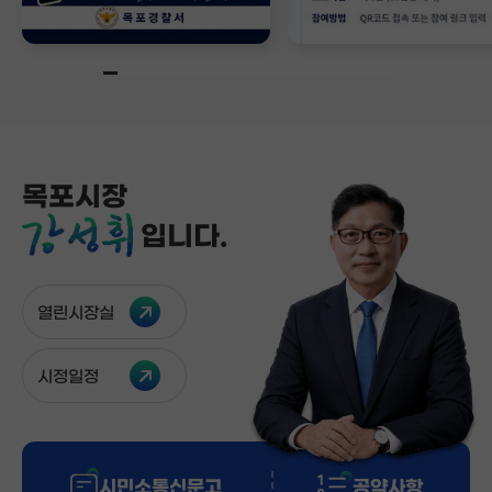
목포시장
입니다.
강성휘
열린시장실
시정일정
시민소통신문고
공약사항