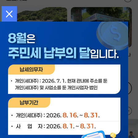
팝업 닫기
목포시, 노인 목욕비·이·미용비 지
용당1동, 주민과 함께하는 생수 나
원 내년부터‘바우처 ..
눔으로 폭염 극복
2026-08-07
2026-08-07
내용 더보기
1 / 5
사진으로보는 시정