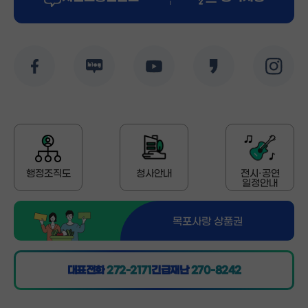
페이스북
블로그
유투브
카카오스토리
인스타
행정조직도
청사안내
전시·공연
일정안내
목포사랑 상품권
대표전화
272-2171
긴급재난
270-8242