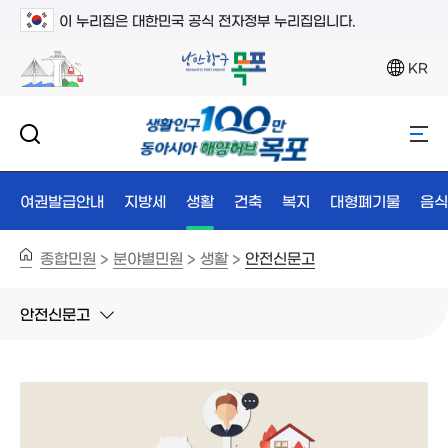
이 누리집은 대한민국 공식 전자정부 누리집입니다.
KR
여권발급안내
지방세
생활
건축
복지
대형폐기물
음식
종합민원
분야별민원
생활
안전신문고
>
>
>
안전신문고