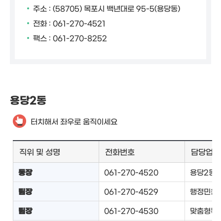
주소 : (58705) 목포시 백년대로 95-5(용당동)
전화 : 061-270-4521
팩스 : 061-270-8252
용당2동
터치해서 좌우로 움직이세요
직위 및 성명
전화번호
담당업무
동장
061-270-4520
용당2동 
팀장
061-270-4529
행정민원팀
팀장
061-270-4530
맞춤형복지