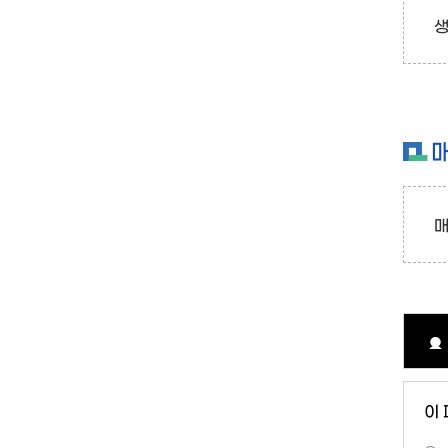
생
매
이