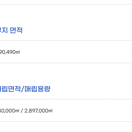
부지 면적
90,490㎡
매립면적/매립용량
80,000㎡ / 2,897,000㎥