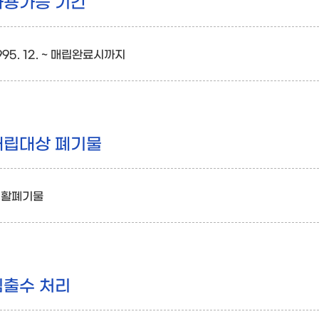
사용가능 기간
995. 12. ~ 매립완료시까지
매립대상 폐기물
생활폐기물
침출수 처리