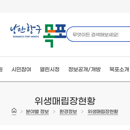
원
시민참여
열린시정
정보공개/개방
목포소개
위생매립장현황
>
>
>
분야별 정보
환경정보
위생매립장현황