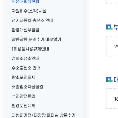
위생매립장현황
자원회수(소각)시설
전기자동차 충전소 안내
환경개선부담금
알쏭달쏭 분리수거 바로알기
2
1회용품사용규제안내
정화조청소안내
수소충전소 안내
탄소포인트제
배출업소자율점검
석면안전관리
1
환경보전계획
대형폐가전/태양광 폐패널 방문수거