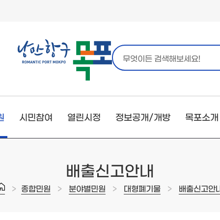
원
시민참여
열린시정
정보공개/개방
목포소개
배출신고안내
>
>
>
>
종합민원
분야별민원
대형폐기물
배출신고안