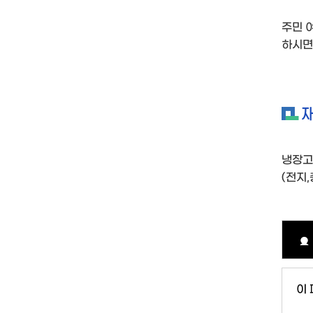
주민 
하시면
냉장고
(전지
이