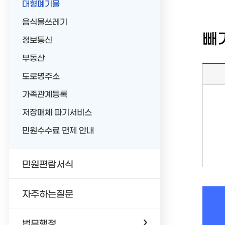
대형폐기물
음식물쓰레기
빼
정보통신
부동산
도로명주소
가족관계등록
저장매체 파기서비스
민원수수료 면제 안내
민원편람서식
자주하는질문
법무행정